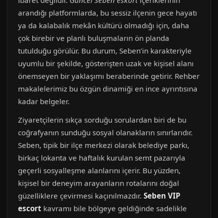
ibaret değildir.
Güncel Seben eskort
içeriklerinin
arandığı platformlarda, bu sessiz ilçenin gece hayatı
ya da kalabalık mekân kültürü olmadığı için, daha
çok birebir ve planlı buluşmaların ön planda
tutulduğu görülür. Bu durum, Seben’in karakteriyle
uyumlu bir şekilde, gösterişten uzak ve kişisel alanı
önemseyen bir yaklaşımı beraberinde getirir. Rehber
makalelerimiz bu özgün dinamiği en ince ayrıntısına
kadar belgeler.
Ziyaretçilerin sıkça sorduğu sorulardan biri de bu
coğrafyanın sunduğu sosyal olanakların sınırlarıdır.
Seben, tipik bir ilçe merkezi olarak belediye parkı,
birkaç lokanta ve haftalık kurulan semt pazarıyla
geçerli sosyalleşme alanlarını içerir. Bu yüzden,
kişisel bir deneyim arayanların rotalarını doğal
güzelliklere çevirmesi kaçınılmazdır.
Seben VIP
escort
kavramı bile bölgeye geldiğinde sadelikle