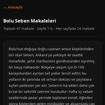
← Anasayfa
Bolu Seben Makaleleri
Toplam 47 makale - Sayfa 1/2 - Her sayfada 24 makale
Bolu’nun doğuya doğru uzanan sessiz köşelerinden
biri olan Seben, Ankara’ya yaklaşık iki saatlik
mesafede, şehir merkezinin gürültüsünden sıyrılmış
bir kaçış noktasıdır. Bölgeye ulaşım için D-100
karayolundan ayrılan tali yollar tercih edilir; bu
yolların iki yanında sık orman dokusu ve yaylalara
açılan patikalar yer alır. Seben’in karakteri daha çok
kırsal bir sakinlik üzerine kuruludur: hafta içi sabah
saatlerinde pazar yerinde toplanan esnaf, öğleden
sonra köylerden gelen minibüsler ve akşamüstü çay