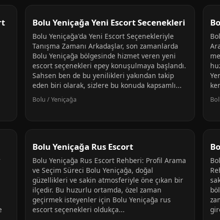
rt
Bolu Yeniçağa Yeni Escort Secenekleri
Bo
Bolu Yeniçağa'da Yeni Escort Seçenekleriyle
Bo
Tanışma Zamanı Arkadaşlar, son zamanlarda
Ar
Bolu Yeniçağa bölgesinde hizmet veren yeni
me
escort seçenekleri epey konuşulmaya başlandı.
huz
Sahsen ben de bu yenilikleri yakından takip
Yen
eden biri olarak, sizlere bu konuda kapsamlı...
ke
Bolu / Yeniçağa
Bol
Bolu Yeniçağa Rus Escort
Bo
r
Bolu Yeniçağa Rus Escort Rehberi: Profil Arama
Bo
ve Seçim Süreci Bolu Yeniçağa, doğal
Reh
güzellikleri ve sakin atmosferiyle öne çıkan bir
sak
ilçedir. Bu huzurlu ortamda, özel zaman
böl
geçirmek isteyenler için Bolu Yeniçağa rus
za
e
escort seçenekleri oldukça...
gir