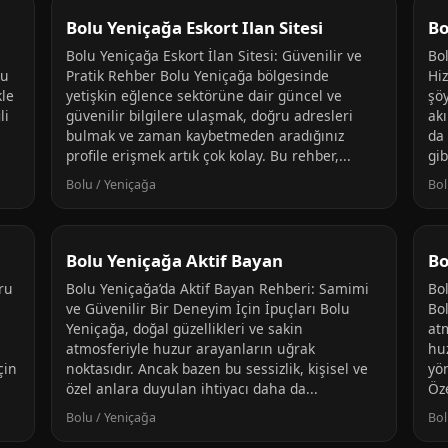
Bolu Yeniçağa Eskort Ilan Sitesi
Bo
Bolu Yeniçağa Eskort İlan Sitesi: Güvenilir ve
Bo
lu
Pratik Rehber Bolu Yeniçağa bölgesinde
Hi
kle
yetişkin eğlence sektörüne dair güncel ve
şö
li
güvenilir bilgilere ulaşmak, doğru adresleri
ak
bulmak ve zaman kaybetmeden aradığınız
da 
profile erişmek artık çok kolay. Bu rehber,...
gib
Bolu / Yeniçağa
Bol
Bolu Yeniçağa Aktif Bayan
Bo
ru
Bolu Yeniçağa’da Aktif Bayan Rehberi: Samimi
Bo
ve Güvenilir Bir Deneyim İçin İpuçları Bolu
Bol
Yeniçağa, doğal güzellikleri ve sakin
atm
u
atmosferiyle huzur arayanların uğrak
hu
çin
noktasıdır. Ancak bazen bu sessizlik, kişisel ve
yö
özel anlara duyulan ihtiyacı daha da...
Öze
Bolu / Yeniçağa
Bol