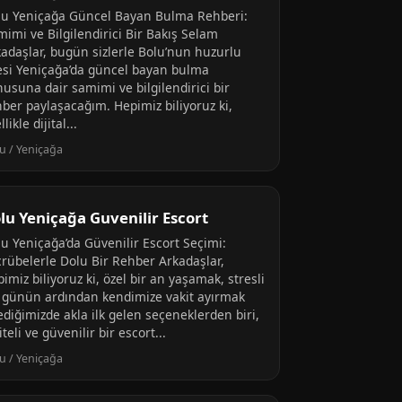
lu Yeniçağa Güncel Bayan Bulma Rehberi:
mimi ve Bilgilendirici Bir Bakış Selam
kadaşlar, bugün sizlerle Bolu’nun huzurlu
çesi Yeniçağa’da güncel bayan bulma
nusuna dair samimi ve bilgilendirici bir
hber paylaşacağım. Hepimiz biliyoruz ki,
llikle dijital...
u / Yeniçağa
lu Yeniçağa Guvenilir Escort
lu Yeniçağa’da Güvenilir Escort Seçimi:
crübelerle Dolu Bir Rehber Arkadaşlar,
imiz biliyoruz ki, özel bir an yaşamak, stresli
r günün ardından kendimize vakit ayırmak
ediğimizde akla ilk gelen seçeneklerden biri,
iteli ve güvenilir bir escort...
u / Yeniçağa