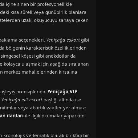
da içine sinen bir profesyonellikle
edeki kısa süreli veya günübirlik planlara
 listelerden uzak, okuyucuyu sahaya çeken
onaklama seçenekleri,
Yeniçağa eskort
gibi
da bölgenin karakteristik özelliklerinden
 simgesel köşesi gibi anekdotlar da
iye kolayca ulaşmak için aşağıda sıralanan
’nın merkez mahallelerinden kırsalına
şleyiş prensipleridir.
Yeniçağa VIP
,
Yeniçağa elit escort
başlığı altında ise
nıtımlar veya abartılı vaatler yer almaz;
n ilanları
ile ilgili okumalar yaparken
 kronolojik ve tematik olarak biriktiği bir