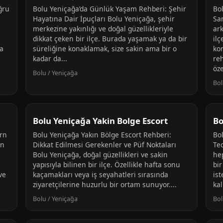
ğru
Bolu Yeniçağa’da Günlük Yaşam Rehberi: Şehir
Bo
Hayatına Dair İpuçları Bolu Yeniçağa, şehir
Sa
merkezine yakınlığı ve doğal güzellikleriyle
ar
dikkat çeken bir ilçe. Burada yaşamak ya da bir
il
la
süreliğine konaklamak, size sakin ama bir o
ko
kadar da...
re
öze
Bolu / Yeniçağa
Bol
Bolu Yeniçağa Yakin Bolge Escort
Bo
ern
Bolu Yeniçağa Yakın Bölge Escort Rehberi:
Bo
on
Dikkat Edilmesi Gerekenler ve Püf Noktaları
Te
Bolu Yeniçağa, doğal güzellikleri ve sakin
hep
yapısıyla bilinen bir ilçe. Özellikle hafta sonu
bi
ve
kaçamakları veya iş seyahatleri sırasında
ist
ziyaretçilerine huzurlu bir ortam sunuyor....
kal
Bolu / Yeniçağa
Bol