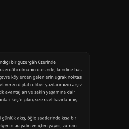
andığı bir güzergâh üzerinde
 güzergâhı olmanın ötesinde, kendine has
e çevre köylerden gelenlerin uğrak noktası
t veren dijital rehber yazılarımızın arşiv
tik avantajları ve sakin yaşamına dair
ları keşfe çıkın; size özel hazırlanmış
 günlük akış, öğle saatlerinde kısa bir
lgenin bu yalın ve içten yapısı, zaman