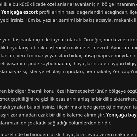
likle bu küçük ilçede özel anlar arayanlar için, bölge insanının 
.
Yeniçağa escort
profillerinin nasıl değerlendirileceğinden, ilç
yebilirsiniz. Tüm bu yazılar, samimi bir bakış açısıyla, mekanik
 yeni taşınanlar için de faydalı olacak. Örneğin, merkezdeki k
nlik boyutlarıyla birlikte işlendiği makaleler mevcut. Aynı zaman
lanları, yerel mimariyi yansıtan birkaç ahşap yapı ve meydanın
ngeli yaşamın içinde kaybolmadan, ihtiyaçlarınıza en uygun bilg
onaklama yazısı, ister yerel ulaşım ipuçları; her makale, Yeniçağa
ken bir diğer önemli konu, özel hizmet sektörünün bölgeye özgü i
met çeşitliliğini ve gizlilik esaslarını anlaşılır bir dille aktarırken
odaklı yazılar bulabilirsiniz. Hiçbir makalede gerçekçi olmayan ta
 aşırı zorlamadan uzak bir dille kaleme alınmıştır.
Yeniçağa baya
larımızın en çok katkı sağladığı bölümlerden biridir.
a özelinde birbirinden farklı ihtiyaçlara cevap veren makalelerin