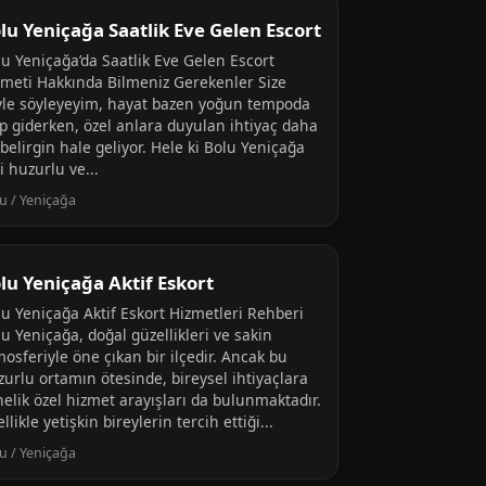
lu Yeniçağa Saatlik Eve Gelen Escort
lu Yeniçağa’da Saatlik Eve Gelen Escort
zmeti Hakkında Bilmeniz Gerekenler Size
yle söyleyeyim, hayat bazen yoğun tempoda
ıp giderken, özel anlara duyulan ihtiyaç daha
belirgin hale geliyor. Hele ki Bolu Yeniçağa
i huzurlu ve...
u / Yeniçağa
lu Yeniçağa Aktif Eskort
lu Yeniçağa Aktif Eskort Hizmetleri Rehberi
u Yeniçağa, doğal güzellikleri ve sakin
osferiyle öne çıkan bir ilçedir. Ancak bu
zurlu ortamın ötesinde, bireysel ihtiyaçlara
nelik özel hizmet arayışları da bulunmaktadır.
llikle yetişkin bireylerin tercih ettiği...
u / Yeniçağa