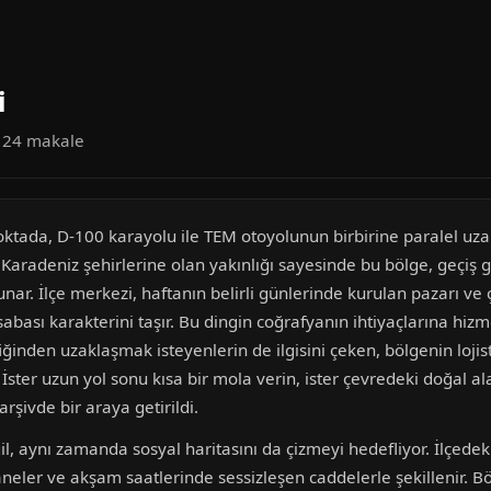
i
a 24 makale
 noktada, D-100 karayolu ile TEM otoyolunun birbirine paralel uz
 Karadeniz şehirlerine olan yakınlığı sayesinde bu bölge, geçiş
unar. İlçe merkezi, haftanın belirli günlerinde kurulan pazarı v
abası karakterini taşır. Bu dingin coğrafyanın ihtiyaçlarına hizme
fiğinden uzaklaşmak isteyenlerin de ilgisini çeken, bölgenin lojis
ster uzun yol sonu kısa bir mola verin, ister çevredeki doğal alan
rşivde bir araya getirildi.
il, aynı zamanda sosyal haritasını da çizmeyi hedefliyor. İlçedeki
ler ve akşam saatlerinde sessizleşen caddelerle şekillenir. Bö