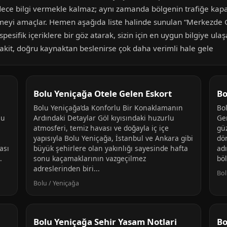
adece bilgi vermekle kalmaz; aynı zamanda bölgenin trafiğe kapal
irmeyi amaçlar. Hemen aşağıda liste halinde sunulan “Merkezde 
spesifik içeriklere bir göz atarak, sizin için en uygun bilgiye ula
vakit, doğru kaynaktan beslenirse çok daha verimli hale gele
Bolu Yeniçağa Otele Gelen Eskort
Bo
Bolu Yeniçağa’da Konforlu Bir Konaklamanın
Bo
lu
Ardındaki Detaylar Göl kıyısındaki huzurlu
Ge
atmosferi, temiz havası ve doğayla iç içe
güz
yapısıyla Bolu Yeniçağa, İstanbul ve Ankara gibi
dö
ası
büyük şehirlere olan yakınlığı sayesinde hafta
ad
.
sonu kaçamaklarının vazgeçilmez
bö
adreslerinden biri...
Bol
Bolu / Yeniçağa
Bolu Yeniçağa Sehir Yasam Notlari
Bo