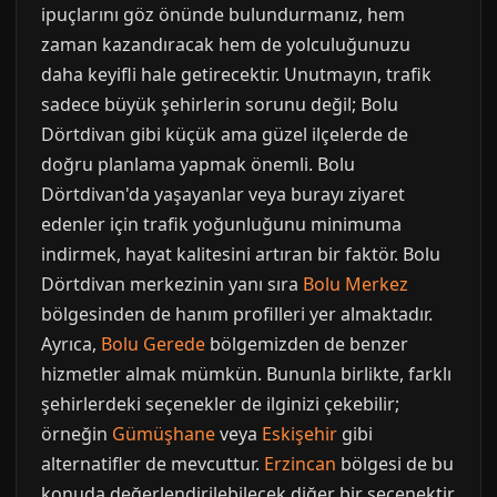
ipuçlarını göz önünde bulundurmanız, hem
zaman kazandıracak hem de yolculuğunuzu
daha keyifli hale getirecektir. Unutmayın, trafik
sadece büyük şehirlerin sorunu değil; Bolu
Dörtdivan gibi küçük ama güzel ilçelerde de
doğru planlama yapmak önemli. Bolu
Dörtdivan'da yaşayanlar veya burayı ziyaret
edenler için trafik yoğunluğunu minimuma
indirmek, hayat kalitesini artıran bir faktör. Bolu
Dörtdivan merkezinin yanı sıra
Bolu Merkez
bölgesinden de hanım profilleri yer almaktadır.
Ayrıca,
Bolu Gerede
bölgemizden de benzer
hizmetler almak mümkün. Bununla birlikte, farklı
şehirlerdeki seçenekler de ilginizi çekebilir;
örneğin
Gümüşhane
veya
Eskişehir
gibi
alternatifler de mevcuttur.
Erzincan
bölgesi de bu
konuda değerlendirilebilecek diğer bir seçenektir.