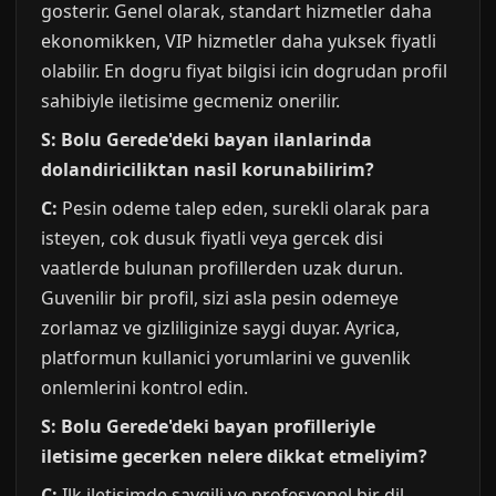
gosterir. Genel olarak, standart hizmetler daha
ekonomikken, VIP hizmetler daha yuksek fiyatli
olabilir. En dogru fiyat bilgisi icin dogrudan profil
sahibiyle iletisime gecmeniz onerilir.
S: Bolu Gerede'deki bayan ilanlarinda
dolandiriciliktan nasil korunabilirim?
C:
Pesin odeme talep eden, surekli olarak para
isteyen, cok dusuk fiyatli veya gercek disi
vaatlerde bulunan profillerden uzak durun.
Guvenilir bir profil, sizi asla pesin odemeye
zorlamaz ve gizliliginize saygi duyar. Ayrica,
platformun kullanici yorumlarini ve guvenlik
onlemlerini kontrol edin.
S: Bolu Gerede'deki bayan profilleriyle
iletisime gecerken nelere dikkat etmeliyim?
C:
Ilk iletisimde saygili ve profesyonel bir dil