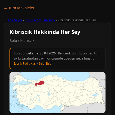
← Tum Makaleler
Ana Sayfa
›
Bolu Escort
›
Kıbrıscık
›
Kıbrıscık Hakkinda Her Sey
Kıbrıscık Hakkinda Her Sey
Bolu / Kıbrıscık
Son guncelleme:
23.04.2026
· Bu icerik Bolu Escort editor
ekibi tarafindan yayin oncesinde gozden gecirilmistir.
Icerik Politikasi
·
Ihlal Bildir