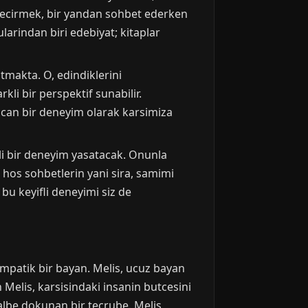
 gecirmek, bir yandan sohbet ederken
larindan biri edebiyat; kitaplar
atmakta. O, edindiklerini
kli bir perspektif sunabilir.
acan bir deneyim olarak karsimiza
i bir deneyim yasatacak. Onunla
 hos sohbetlerin yani sira, samimi
 bu keyifli deneyimi siz de
empatik bir bayan. Melis, ucuz bayan
n Melis, karsisindaki insanin butcesini
lbe dokunan bir tecrube. Melis,