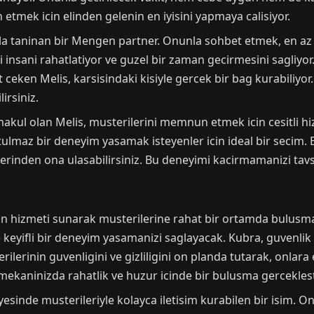
tmek icin elinden gelenin en iyisini yapmaya calisiyor.
yla taninan bir Mengen partner. Onunla sohbet etmek, en az 
 insani rahatlatiyor ve guzel bir zaman gecirmesini sagliyor.
t ceken Melis, karsisindaki kisiyle gercek bir bag kurabiliyo
irsiniz.
kul olan Melis, musterilerini memnun etmek icin cesitli hi
az bir deneyim yasamak isteyenler icin ideal bir secim. Eğ
erinden ona ulasabilirsiniz. Bu deneyimi kacirmamanizi tavs
 hizmeti sunarak musterilerine rahat bir ortamda bulusma f
 keyifli bir deneyim yasamanizi saglayacak. Kubra, guvenlik
ilerinin guvenligini ve gizliligini on planda tutarak, onlara
ekaninizda rahatlik ve huzur icinde bir bulusma gerceklesti
esinde musterileriyle kolayca iletisim kurabilen bir isim. Onu