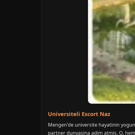
Universiteli Escort Naz
Mengen'de universite hayatinin yogun
partner dunyasina adim atmis. O, hem z