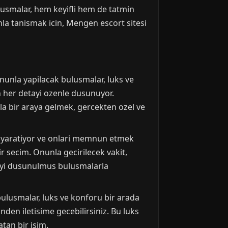
ulusmalar, hem keyifli hem de tatmin
unla tanismak icin, Mengen escort sitesi
nunla yapilacak bulusmalar, luks ve
in her detayi ozenle dusunuyor.
la bir araya gelmek, gercekten ozel ve
ark yaratiyor ve onlari memnun etmek
ir secim. Onunla gecirilecek vakit,
tayi dusunulmus bulusmalarla
bulusmalar, luks ve konforu bir arada
den iletisime gecebilirsiniz. Bu luks
tan bir isim.