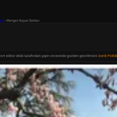
en
›
Mengen Bayan İlanları
ı
cort editor ekibi tarafindan yayin oncesinde gozden gecirilmistir.
Icerik Politi