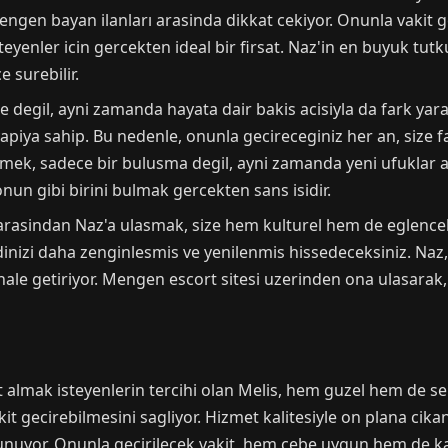
Mengen bayan ilanları arasinda dikkat cekiyor. Onunla vakit
yenler icin gercekten ideal bir firsat. Naz'in en buyuk tutku
 surebilir.
e degil, ayni zamanda hayata dair bakis acisiyla da fark yar
piya sahip. Bu nedenle, onunla gecireceginiz her an, size far
irmek, sadece bir bulusma degil, ayni zamanda yeni ufuklar 
nun gibi birini bulmak gercekten sans isidir.
arasindan Naz'a ulasmak, size hem kulturel hem de eglencel
inizi daha zenginlesmis ve yenilenmis hissedeceksiniz. Naz,
 hale getiriyor. Mengen escort sitesi uzerinden ona ulasarak,
t almak isteyenlerin tercihi olan Melis, hem guzel hem de s
kit gecirebilmesini sagliyor. Hizmet kalitesiyle on plana cika
uyor. Onunla gecirilecek vakit, hem cebe uygun hem de ka