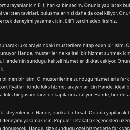
rt arayanlar icin Elif, harika bir secim. Onunla yapilacak b
i ve icten tavirlari, bulusmalarinizi daha da ozel kiliyor. On
ercek deneyimi yasamak icin, Elif'i tercih edebilirsiniz.
narak luks arayisindaki musterilere hitap eden bir isim. O
 sunuyor. Hande, musterilerine kaliteli bir hizmet sunmak ic
 Hande'nin sundugu kaliteli hizmetler dikkat cekiyor. Onun
k.
yle bilinen bir isim. O, musterilerine sundugu hizmetlerle f
ort fiyatlari icinde luks hizmet arayanlar icin Hande, ideal b
 luks bir yasam tarzinin kapilarini araliyor. Hande, her de
steyenler icin Hande, harika bir firsat. Onunla yapilacak 
 deneyimi yasamak icin, Popüler refakatçi seçenekleri uzerin
a donusecek. Hande, size sundugu ozel hizmetlerle fark yara