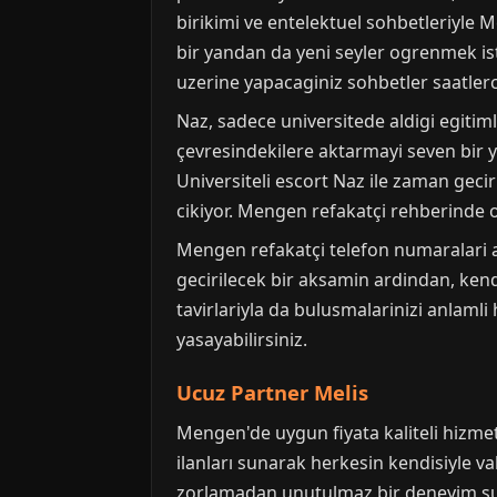
birikimi ve entelektuel sohbetleriyle 
bir yandan da yeni seyler ogrenmek iste
uzerine yapacaginiz sohbetler saatlerce
Naz, sadece universitede aldigi egitiml
çevresindekilere aktarmayi seven bir ya
Universiteli escort Naz ile zaman gec
cikiyor. Mengen refakatçi rehberinde o
Mengen refakatçi telefon numaralari 
gecirilecek bir aksamin ardindan, kend
tavirlariyla da bulusmalarinizi anlamli
yasayabilirsiniz.
Ucuz Partner Melis
Mengen'de uygun fiyata kaliteli hizme
ilanları sunarak herkesin kendisiyle va
zorlamadan unutulmaz bir deneyim sun