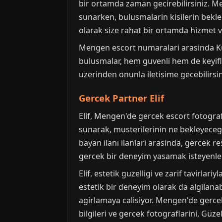
bir ortamda zaman gecirebilirsiniz. Men
sunarken, bulusmalarin kisilerin bekle
olarak size rahat bir ortamda hizmet v
Mengen escort numaralari arasinda Ku
bulusmalar, hem guvenli hem de keyifli
uzerinden onunla iletisime gecebilirsi
Gercek Partner Elif
Elif, Mengen'de gercek escort fotografl
sunarak, musterilerinin ne bekleyecegini
bayan ilanı ilanlari arasinda, gercek 
gercek bir deneyim yasamak isteyenler i
Elif, estetik guzelligi ve zarif tavirla
estetik bir deneyim olarak da algilanab
agirlamaya calisiyor. Mengen'de gercek 
bilgileri ve gercek fotograflarini, Güze