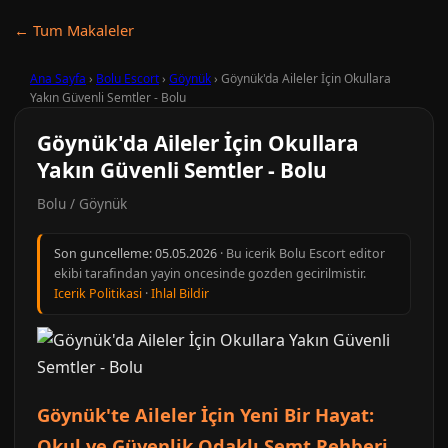
← Tum Makaleler
Ana Sayfa
›
Bolu Escort
›
Göynük
›
Göynük'da Aileler İçin Okullara
Yakın Güvenli Semtler - Bolu
Göynük'da Aileler İçin Okullara
Yakın Güvenli Semtler - Bolu
Bolu / Göynük
Son guncelleme:
05.05.2026
· Bu icerik Bolu Escort editor
ekibi tarafindan yayin oncesinde gozden gecirilmistir.
Icerik Politikasi
·
Ihlal Bildir
Göynük'te Aileler İçin Yeni Bir Hayat:
Okul ve Güvenlik Odaklı Semt Rehberi