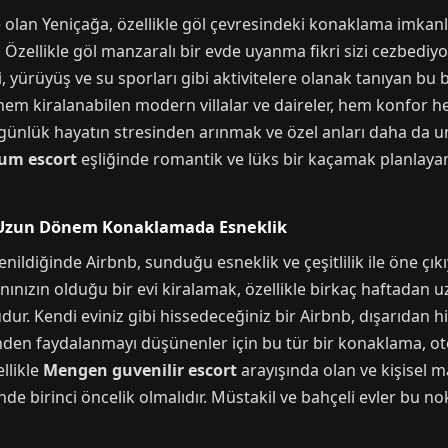
 olan Yeniçağa, özellikle göl çevresindeki konaklama imka
ir. Özellikle göl manzaralı bir evde uyanma fikri sizi cezbedi
, yürüyüş ve su sporları gibi aktivitelere olanak tanıyan bu b
önem kiralanabilen modern villalar ve daireler, hem konfo
 günlük hayatın stresinden arınmak ve özel anları daha da u
um escort
eşliğinde romantik ve lüks bir kaçamak planlayanl
: Uzun Dönem Konaklamada Esneklik
ğinde Airbnb, sunduğu esneklik ve çeşitlilik ile öne çıkıyo
nınızın olduğu bir evi kiralamak, özellikle birkaç haftadan
. Kendi eviniz gibi hissedeceğiniz bir Airbnb, dışarıdan hi
den faydalanmayı düşünenler için bu tür bir konaklama, otel
ellikle
Mengen guvenilir escort
arayışında olan ve kişisel 
nde birinci öncelik olmalıdır. Müstakil ve bahçeli evler bu 