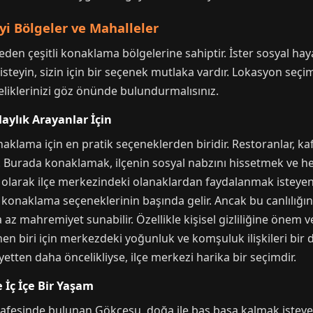
i Bölgeler ve Mahalleler
eden çeşitli konaklama bölgelerine sahiptir. İster sosyal h
teyin, sizin için bir seçenek mutlaka vardır. Lokasyon seçim
celiklerinizi göz önünde bulundurmalısınız.
aylık Arayanlar İçin
ama için en pratik seçeneklerden biridir. Restoranlar, kafe
Burada konaklamak, ilçenin sosyal nabzını hissetmek ve he
i olarak ilçe merkezindeki olanaklardan faydalanmak isteyenle
 konaklama seçeneklerinin başında gelir. Ancak bu canlılığın 
az mahremiyet sunabilir. Özellikle kişisel gizliliğine önem 
nen biri için merkezdeki yoğunluk ve komşuluk ilişkileri bir 
yetten daha öncelikliyse, ilçe merkezi harika bir seçimdir.
 İç İçe Bir Yaşam
sinde bulunan Gökçesu, doğa ile baş başa kalmak isteyenler