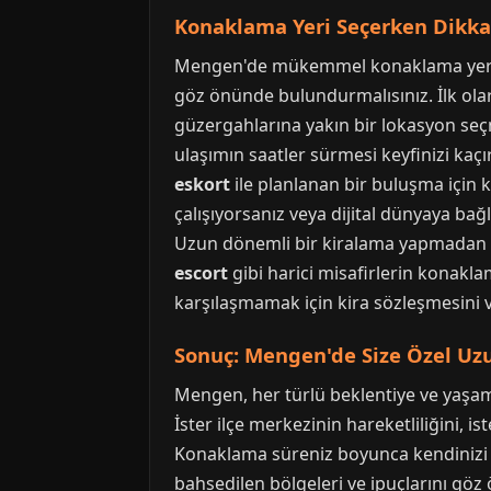
Konaklama Yeri Seçerken Dikka
Mengen'de mükemmel konaklama yerini 
göz önünde bulundurmalısınız. İlk olar
güzergahlarına yakın bir lokasyon seçm
ulaşımın saatler sürmesi keyfinizi kaçı
eskort
ile planlanan bir buluşma için k
çalışıyorsanız veya dijital dünyaya bağ
Uzun dönemli bir kiralama yapmadan ön
escort
gibi harici misafirlerin konakla
karşılaşmamak için kira sözleşmesini v
Sonuç: Mengen'de Size Özel U
Mengen, her türlü beklentiye ve yaşa
İster ilçe merkezinin hareketliliğini, i
Konaklama süreniz boyunca kendinizi 
bahsedilen bölgeleri ve ipuçlarını g