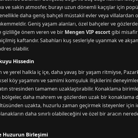
 ve sakin atmosfer, burayı uzun dönemli kaçışlar için popül
ellikle daha geniş bahçeli müstakil evler veya villalardan ol
emmeldir. Geniş yaşam alanları, özel bahçeler ve gözlerden
le gizliliğe önem veren ve bir
Mengen VIP escort
gibi misafi
biçilmiş kaftandır. Sabahları kuş sesleriyle uyanmak ve akşam
dres olabilir.
okuyu Hissedin
 ve yerel halkla iç içe, daha yavaş bir yaşam ritmiyse, Pazarkö
ksel köy yaşamını ve samimi komşuluk ilişkilerini deneyimlem
yatın stresinden tamamen uzaklaştırabilir. Konaklama biriml
in bölgeler, daha mahrem ve gözlerden uzak bir konaklama de
ltüsünden uzakta, huzurlu zaman geçirmek isteyenler için i
anakların daha sınırlı olabileceğini ve özel bir aracın ner
e Huzurun Birleşimi