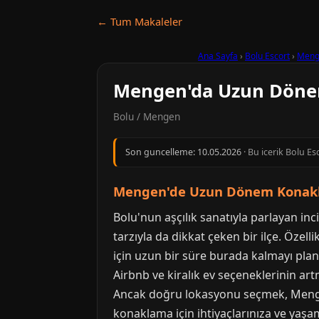
← Tum Makaleler
Ana Sayfa
›
Bolu Escort
›
Meng
Mengen'da Uzun Dönem
Bolu / Mengen
Son guncelleme:
10.05.2026
· Bu icerik Bolu Es
Mengen'de Uzun Dönem Konakl
Bolu'nun aşçılık sanatıyla parlayan in
tarzıyla da dikkat çeken bir ilçe. Öze
için uzun bir süre burada kalmayı plan
Airbnb ve kiralık ev seçeneklerinin a
Ancak doğru lokasyonu seçmek, Mengen
konaklama için ihtiyaçlarınıza ve yaş