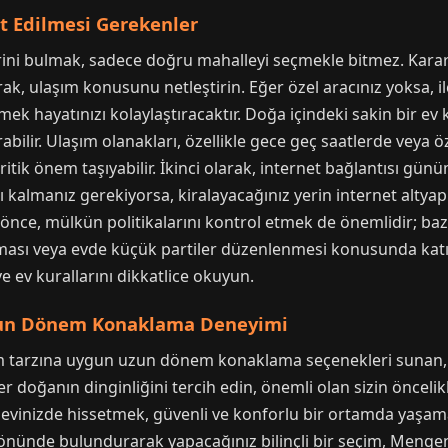
t Edilmesi Gerekenler
bulmak, sadece doğru mahalleyi seçmekle bitmez. Kararınız
ak, ulaşım konusunu netleştirin. Eğer özel aracınız yoksa, 
ek hayatınızı kolaylaştıracaktır. Doğa içindeki sakin bir ev
rabilir. Ulaşım olanakları, özellikle gece geç saatlerde veya
ritik önem taşıyabilir. İkinci olarak, internet bağlantısı gü
lı kalmanız gerekiyorsa, kiralayacağınız yerin internet altyap
ce, mülkün politikalarını kontrol etmek de önemlidir; bazı 
ması veya evde küçük partiler düzenlenmesi konusunda katı ku
e ev kurallarını dikkatlice okuyun.
zun Dönem Konaklama Deneyimi
m tarzına uygun uzun dönem konaklama seçenekleri sunan, k
ster doğanın dinginliğini tercih edin, önemli olan sizin önceli
evinizde hissetmek, güvenli ve konforlu bir ortamda yaşam
öz önünde bulundurarak yapacağınız bilinçli bir seçim, Me