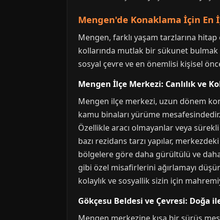
Mengen'de Konaklama İçin En İy
Mengen, farklı yaşam tarzlarına hitap 
kollarında mutlak bir sükunet bulmak is
sosyal çevre ve en önemlisi kişisel ön
Mengen İlçe Merkezi: Canlılık ve Kol
Mengen ilçe merkezi, uzun dönem konakl
kamu binaları yürüme mesafesindedir. 
Özellikle aracı olmayanlar veya sürekl
bazı rezidans tarzı yapılar, merkezdeki
bölgelere göre daha gürültülü ve daha 
gibi özel misafirlerini ağırlamayı düşü
kolaylık ve sosyallik sizin için mahremi
Gökçesu Beldesi ve Çevresi: Doğa ile
Mengen merkezine kısa bir sürüş mesafe