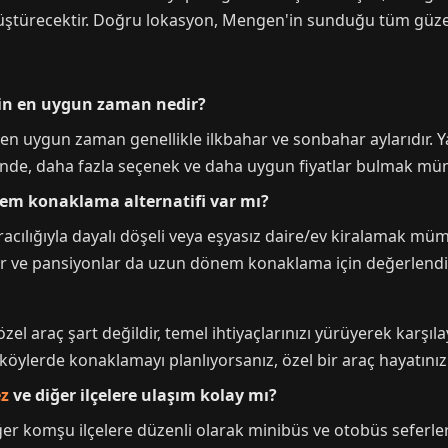
ştürecektir. Doğru lokasyon, Mengen'in sunduğu tüm güzelli
in en uygun zaman nedir?
 uygun zaman genellikle ilkbahar ve sonbahar aylarıdır. Yaz
sinde, daha fazla seçenek ve daha uygun fiyatlar bulmak m
em konaklama alternatifi var mı?
racılığıyla dayalı döşeli veya eşyasız daire/ev kiralamak mümkü
ar ve pansiyonlar da uzun dönem konaklama için değerlendiri
el araç şart değildir, temel ihtiyaçlarınızı yürüyerek karşıl
köylerde konaklamayı planlıyorsanız, özel bir araç hayatınız
z
ve diğer ilçelere ulaşım kolay mı?
r komşu ilçelere düzenli olarak minibüs ve otobüs seferle