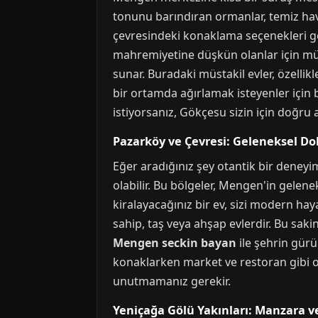
tonunu barındıran ormanlar, temiz hava
çevresindeki konaklama seçenekleri gen
mahremiyetine düşkün olanlar için mük
sunar. Buradaki müstakil evler, özellik
bir ortamda ağırlamak isteyenler için 
istiyorsanız, Gökçesu sizin için doğru a
Pazarköy ve Çevresi: Geleneksel D
Eğer aradığınız şey otantik bir deneyim
olabilir. Bu bölgeler, Mengen'in gelene
kiralayacağınız bir ev, sizi modern ha
sahip, taş veya ahşap evlerdir. Bu sak
Mengen seckin bayan
ile şehrin gürü
konaklarken market ve restoran gibi ol
unutmamanız gerekir.
Yeniçağa Gölü Yakınları: Manzara v