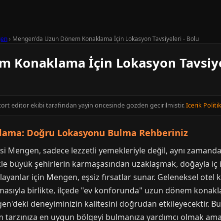
en
›
Mengen'da Uzun Dönem Konaklama İçin Lokasyon Tavsiyeleri - Bolu
 Konaklama İçin Lokasyon Tavsiyel
cort editor ekibi tarafindan yayin oncesinde gozden gecirilmistir.
Icerik Politi
ama: Doğru Lokasyonu Bulma Rehberiniz
cisi Mengen, sadece lezzetli yemekleriyle değil, aynı zaman
llikle büyük şehirlerin karmaşasından uzaklaşmak, doğayla iç
layanlar için Mengen, eşsiz fırsatlar sunar. Geleneksel otel 
rtmasıyla birlikte, ilçede "ev konforunda" uzun dönem konak
'deki deneyiminizin kalitesini doğrudan etkileyecektir. 
am tarzınıza en uygun bölgeyi bulmanıza yardımcı olmak amac