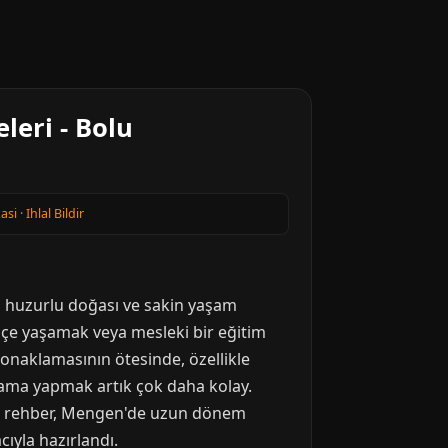
eri - Bolu
kasi
·
Ihlal Bildir
da huzurlu doğası ve sakin yaşam
 içe yaşamak veya mesleki bir eğitim
konaklamasının ötesinde, özellikle
lama yapmak artık çok daha kolay.
Bu rehber, Mengen'de uzun dönem
ıyla hazırlandı.