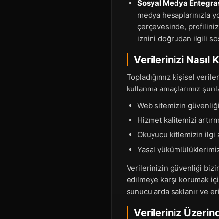
Sosyal Medya Entegrasy
medya hesaplarınızla yo
çerçevesinde, profilinize
iznini doğrudan ilgili s
Verilerinizi Nasıl
Topladığımız kişisel veriler
kullanma amaçlarımız şunla
Web sitemizin güvenliğ
Hizmet kalitemizi artır
Okuyucu kitlemizin ilgi 
Yasal yükümlülüklerimiz
Verilerinizin güvenliği bizi
edilmeye karşı korumak için
sunucularda saklanır ve eriş
Verileriniz Üzerin