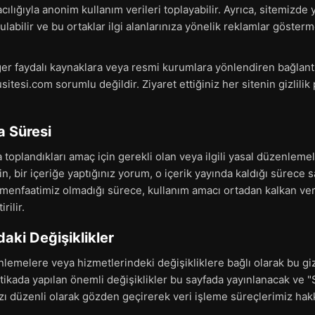
ılığıyla anonim kullanım verileri toplayabilir. Ayrıca, sitemizde 
ulabilir ve bu ortaklar ilgi alanlarınıza yönelik reklamlar gösterm
diğer faydalı kaynaklara veya resmi kurumlara yönlendiren bağlantıl
lusitesi.com sorumlu değildir. Ziyaret ettiğiniz her sitenin gizlilik
a Süresi
zca toplandıkları amaç için gerekli olan veya ilgili yasal düzenle
, bir içeriğe yaptığınız yorum, o içerik yayında kaldığı sürece sa
menfaatimiz olmadığı sürece, kullanım amacı ortadan kalkan veri
rilir.
ndaki Değişiklikler
lemelere veya hizmetlerindeki değişikliklere bağlı olarak bu gizl
itikada yapılan önemli değişiklikler bu sayfada yayınlanacak ve 
mızı düzenli olarak gözden geçirerek veri işleme süreçlerimiz hakk