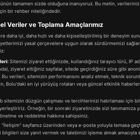
olünün tamamen sizde olduğuna inanıyoruz. Bu metin, verileriniz 
in bir rehber niteliğindedir.
sel Veriler ve Toplama Amaçlarımız
re daha iyi, daha hızlı ve daha kişiselleştirilmiş bir deneyim sun
liyetlerimizi yasal çerçevelere uygun olarak sürdürmemizi sağlar.
iz:
eri:
Sitemizi ziyaret ettiğinizde, kullandığınız tarayıcı türü, IP ad
), ziyaret ettiğiniz sayfalar, sitede geçirdiğiniz süre gibi anoni
. Bu verileri, sitemizin performansını analiz etmek, teknik soru
in, Bolu'daki en iyi yürüyüş rotaları veya güncel etkinlik haberler
 sitemizin düzgün çalışması ve tercihlerinizi hatırlaması için bi
yerleştiririz. Örneğin, bir sonraki ziyaretinizde sizi tanımamıza y
 yönetme ve reddetme hakkına sahipsiniz.
 "İletişim" sayfamız üzerinden veya e-posta yoluyla temasa geç
i bilgileri size yanıt vermek ve talebinizi işleme almak amacıyla s