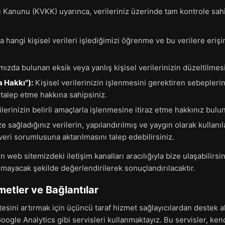
ı Kanunu (KVKK) uyarınca, verileriniz üzerinde tam kontrole sa
 hangi kişisel verileri işlediğimizi öğrenme ve bu verilere eriş
mızda bulunan eksik veya yanlış kişisel verilerinizin düzeltilmesin
 Hakkı"):
Kişisel verilerinizin işlenmesini gerektiren sebepleri
i talep etme hakkına sahipsiniz.
ilerinizin belirli amaçlarla işlenmesine itiraz etme hakkınız bulu
e sağladığınız verilerin, yapılandırılmış ve yaygın olarak kullanı
 veri sorumlusuna aktarılmasını talep edebilirsiniz.
n web sitemizdeki iletişim kanalları aracılığıyla bize ulaşabilirsin
şmayacak şekilde değerlendirilerek sonuçlandırılacaktır.
etler ve Bağlantılar
tesini artırmak için üçüncü taraf hizmet sağlayıcılardan destek ala
Google Analytics gibi servisleri kullanmaktayız. Bu servisler, kendi 