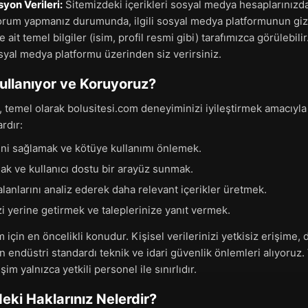
on Verileri:
Sitemizdeki içerikleri sosyal medya hesaplarınızd
rum yapmanız durumunda, ilgili sosyal medya platformunun gizlil
 ait temel bilgiler (isim, profil resmi gibi) tarafımızca görülebili
osyal medya platformu üzerinden siz verirsiniz.
 Kullanıyor ve Koruyoruz?
, temel olarak bolusitesi.com deneyiminizi iyileştirmek amacıyla ku
rdır:
ini sağlamak ve kötüye kullanımı önlemek.
mak ve kullanıcı dostu bir arayüz sunmak.
alanlarını analiz ederek daha relevant içerikler üretmek.
i yerine getirmek ve taleplerinize yanıt vermek.
m için en öncelikli konudur. Kişisel verilerinizi yetkisiz erişime,
 endüstri standardı teknik ve idari güvenlik önlemleri alıyoruz. 
im yalnızca yetkili personel ile sınırlıdır.
deki Haklarınız Nelerdir?